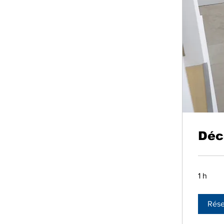
Déc
1 h
Rése